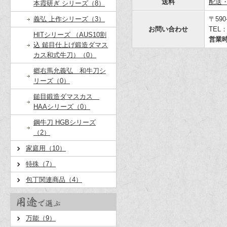
送料
配送
本霞研ぎ シリーズ（8）
義弘 上作シリーズ（3）
〒59
お問い合わせ
TEL：
HITシリーズ （AUS10割
営業
込 鎚目仕上げ鍛造ダマス
カス和式牛刀）（0）
郷右馬允義弘 和牛刀シ
リーズ（0）
鎚目鍛造ダマスカス
HAAシリーズ（0）
鋼牛刀 HGBシリーズ
（2）
家庭用（10）
特殊（7）
包丁関連商品（4）
万能（9）