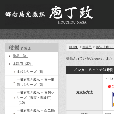
HOME
->
本職用
->
義弘 上作シ
逸品（3）
登録されているCategory、また
本職用（32）
本焼シリーズ（6）
・代
～郷右馬允義弘～ 青一墨
流しシリーズ（3）
お支払方法
～郷右馬允義弘～ 青鋼シ
リーズ（青霞・青波打）
（10）
～郷右馬允義弘～ 白二鋼/