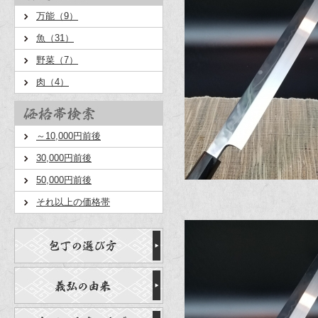
万能（9）
魚（31）
野菜（7）
肉（4）
～10,000円前後
30,000円前後
50,000円前後
それ以上の価格帯