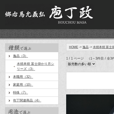
HOME
->
逸品
->
水焼本焼 富士
逸品（3）
1 / 1 ページ （1～3件目 / 全
水焼本焼 富士掛かり月シ
リーズ（3）
本職用（32）
家庭用（10）
特殊（7）
包丁関連商品（4）