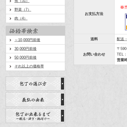
魚（31）
野菜（7）
お支払方法
肉（4）
送料
配送
～10,000円前後
30,000円前後
〒59
お問い合わせ
TEL：
50,000円前後
営業
それ以上の価格帯