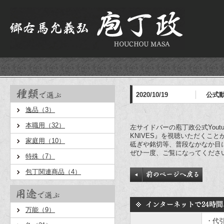
2020/10/19
公式動
逸品（3）
本職用（32）
左サイドバーの庖丁政公式Youtu
KNIVES』を視聴いただくこ
家庭用（10）
砥ぎや銘切等、普段なかなか目
ぜひ一度、ご覧になってくださ
特殊（7）
包丁関連商品（4）
万能（9）
・代